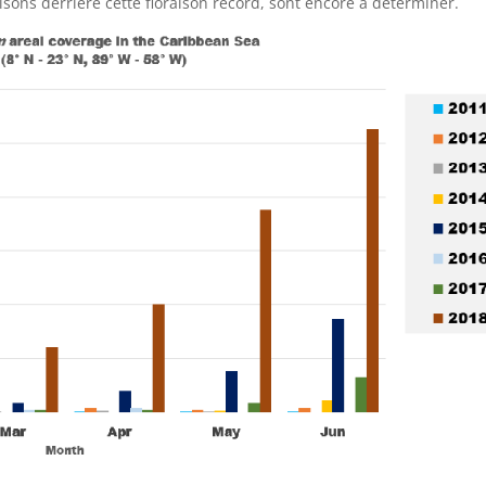
isons derrière cette floraison record, sont encore à déterminer.