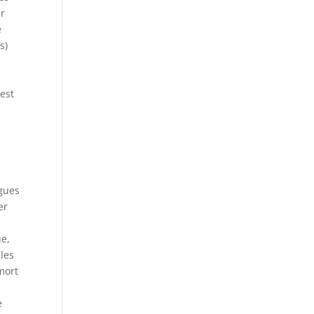
er
e
s)
’est
lgues
er
ue,
 les
mort
e