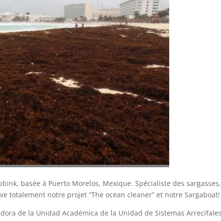
ibbink, basée à Puerto Morelos, Mexique. Spécialiste des sargasses
ve totalement notre projet “The ocean cleaner” et notre Sargaboat!
gadora de la Unidad Académica de la Unidad de Sistemas Arrecifale