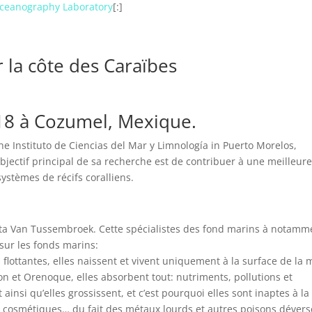
 Oceanography Laboratory
[:]
r la côte des Caraïbes
18 à Cozumel, Mexique.
he Instituto de Ciencias del Mar y Limnología in Puerto Morelos,
jectif principal de sa recherche est de contribuer à une meilleur
stèmes de récifs coralliens.
gitta Van Tussembroek. Cette spécialistes des fond marins à notamm
 sur les fonds marins:
 flottantes, elles naissent et vivent uniquement à la surface de la 
n et Orenoque, elles absorbent tout: nutriments, pollutions et
 ainsi qu’elles grossissent, et c’est pourquoi elles sont inaptes à la
s cosmétiques… du fait des métaux lourds et autres poisons dévers