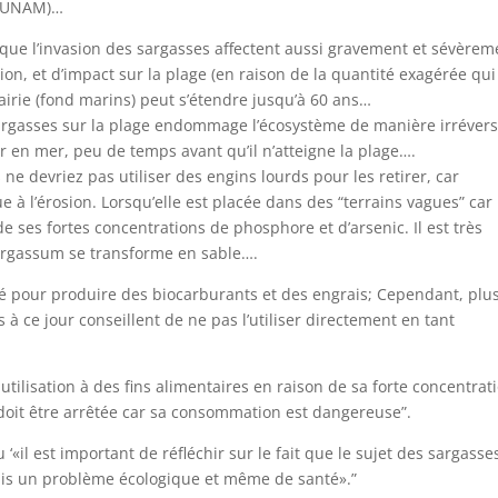
 (UNAM)…
que l’invasion des sargasses affectent a
ussi gravement et sévèrem
sion, et d’impact sur la plage (en raison de la quantité exagérée qui
prairie (fond marins) peut s’étendre jusqu’à 60 ans…
 sargasses sur la plage endommage l’écosystème de manière irrévers
lir en mer, peu de temps avant qu’il n’atteigne la plage….
s ne devriez pas utiliser des engins lourds pour les retirer, car
e à l’érosion. Lorsqu’elle est placée dans des “terrains vagues” car 
ses fortes concentrations de phosphore et d’arsenic. Il est très
sargassum se transforme en sable….
sé pour produire des biocarburants et des engrais; Cependant, plu
 à ce jour conseillent de ne pas l’utiliser directement en tant
tilisation à des fins alimentaires en raison de sa forte concentrat
 doit être arrêtée car sa consommation est dangereuse”.
‘«il est important de réfléchir sur le fait que le sujet des sargasse
mais un problème écologique et même de santé».”