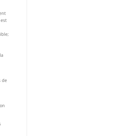
ent
 est
ible;
la
s de
ion
s