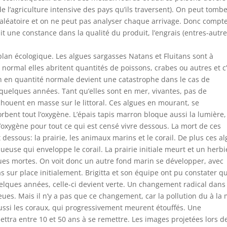
 de l’agriculture intensive des pays qu’ils traversent). On peut tomb
t aléatoire et on ne peut pas analyser chaque arrivage. Donc compt
t une constance dans la qualité du produit, l’engrais (entres-autre
 plan écologique. Les algues sargasses Natans et Fluitans sont à
 normal elles abritent quantités de poissons, crabes ou autres et c
en en quantité normale devient une catastrophe dans le cas de
quelques années. Tant qu’elles sont en mer, vivantes, pas de
houent en masse sur le littoral. Ces algues en mourant, se
bent tout l’oxygène. L’épais tapis marron bloque aussi la lumière,
oxygène pour tout ce qui est censé vivre dessous. La mort de ces
 dessous: la prairie, les animaux marins et le corail. De plus ces a
use qui enveloppe le corail. La prairie initiale meurt et un herbi
gues mortes. On voit donc un autre fond marin se développer, avec
as sur place initialement. Brigitta et son équipe ont pu constater q
quelques années, celle-ci devient verte. Un changement radical dans
es. Mais il n’y a pas que ce changement, car la pollution du à la 
ussi les coraux, qui progressivement meurent étouffés. Une
ettra entre 10 et 50 ans à se remettre. Les images projetées lors d