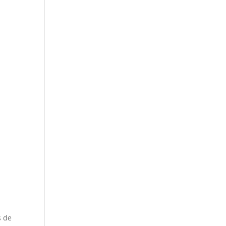
,
s de