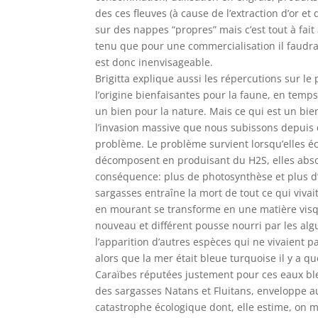
des ces fleuves (à cause de l’extraction d’or et
sur des nappes “propres” mais c’est tout à fai
tenu que pour une commercialisation il faudrai
est donc inenvisageable.
Brigitta explique aussi les répercutions sur le
l’origine bienfaisantes pour la faune, en temps
un bien pour la nature. Mais ce qui est un bi
l’invasion massive que nous subissons depuis 
problème. Le problème survient lorsqu’elles éc
décomposent en produisant du H2S, elles absor
conséquence: plus de photosynthèse et plus d’
sargasses entraîne la mort de tout ce qui vivait
en mourant se transforme en une matière visque
nouveau et différent pousse nourri par les al
l’apparition d’autres espèces qui ne vivaient p
alors que la mer était bleue turquoise il y a 
Caraïbes réputées justement pour ces eaux bleu
des sargasses Natans et Fluitans, enveloppe a
catastrophe écologique dont, elle estime, on m